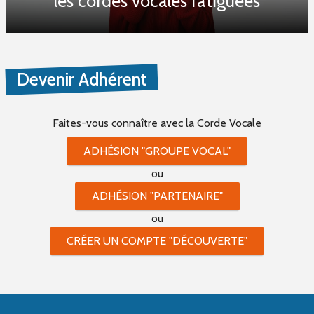
les cordes vocales fatiguées
Devenir Adhérent
Faites-vous connaître
avec la Corde Vocale
ADHÉSION "GROUPE VOCAL"
ou
ADHÉSION "PARTENAIRE"
ou
CRÉER UN COMPTE "DÉCOUVERTE"