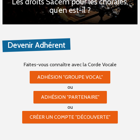
Les droits Sacem pour les chorales,
qu’en est-il ?
Devenir Adhérent
Faites-vous connaître
avec la Corde Vocale
ADHÉSION "GROUPE VOCAL"
ou
ADHÉSION "PARTENAIRE"
ou
CRÉER UN COMPTE "DÉCOUVERTE"