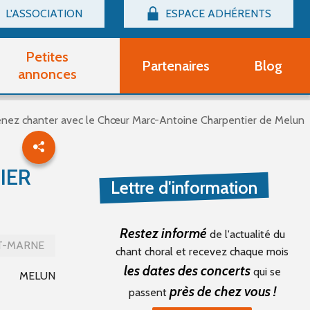
L'ASSOCIATION
ESPACE ADHÉRENTS
Billetterie
Connexion
Petites
Partenaires
Blog
r adhérent Groupe Vocal
annonces
nir adhérent Partenaire
rtitions d'occasion
nez chanter avec le Chœur Marc-Antoine Charpentier de Melun
r un compte Découverte
uestions fréquentes
tres
IER
Lettre d'information
Restez informé
de l'actualité du
T-MARNE
chant choral et recevez chaque mois
les dates des concerts
qui se
MELUN
près de chez vous !
passent