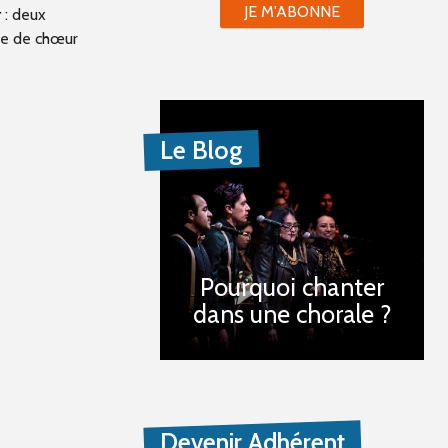
JE M'ABONNE
r
: deux
ffe de chœur
Le Blog
Pourquoi chanter
dans une chorale ?
Devenir Adhérent