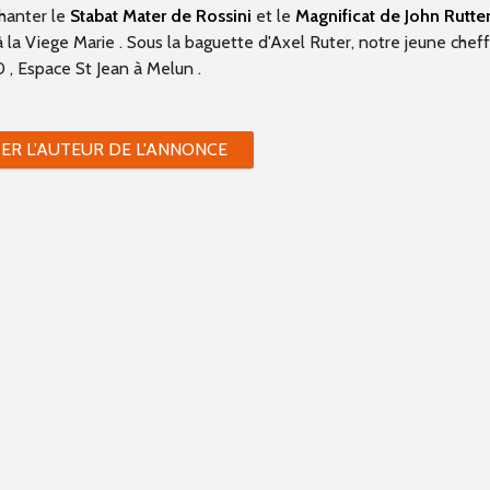
chanter le
Stabat Mater de Rossini
et le
Magnificat de John Rutte
 la Viege Marie . Sous la baguette d'Axel Ruter, notre jeune che
0 , Espace St Jean à Melun .
ER L'AUTEUR DE L'ANNONCE