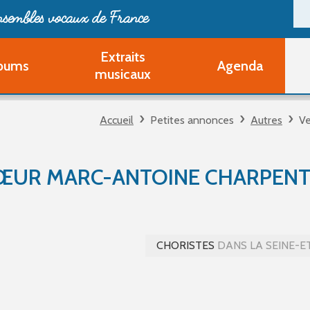
ensembles vocaux de France
Extraits
bums
Agenda
Deveni
musicaux
Deve
Pa
Accueil
Petites annonces
Autres
Ve
Ouvri
Q
Au
HŒUR MARC-ANTOINE CHARPENT
CHORISTES
DANS LA SEINE-E