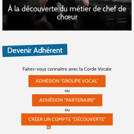
À la découverte du métier de chef de
Autre (0)
chœur
Quantité minimum
Devenir Adhérent
Mot(s) clé(s)
Plusieurs mots clé possibles
Faites-vous connaître
avec la Corde Vocale
ADHÉSION "GROUPE VOCAL"
ou
ADHÉSION "PARTENAIRE"
ou
PROPOSER UNE PARTITION
CRÉER UN COMPTE "DÉCOUVERTE"
RSS PARTITIONS