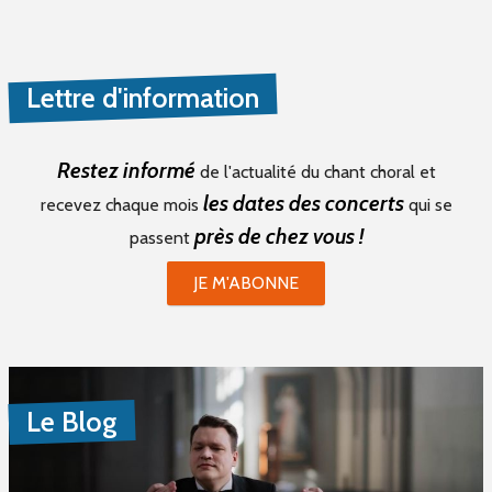
Interprète
Lettre d'information
Compositeur
Restez informé
de l'actualité du chant choral et
les dates des concerts
recevez chaque mois
qui se
Harmonisateur / Arrangeur
près de chez vous !
passent
JE M'ABONNE
Genre(s)
Chanson Française (0)
Classique (0)
Le Blog
Comédie Musicale (0)
Gospel (0)
Jazz (0)