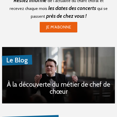
Restez informé
de l'actualité du chant choral et
les dates des concerts
recevez chaque mois
qui se
près de chez vous !
passent
JE M'ABONNE
Le Blog
À la découverte du métier de chef de
chœur