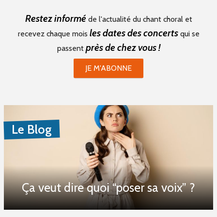
Stages (6)
Restez informé
de l'actualité du chant choral et
Formations (0)
les dates des concerts
recevez chaque mois
qui se
près de chez vous !
passent
Période du
JE M'ABONNE
au
Le Blog
Mot(s) clé(s)
Plusieurs mots clé possibles
Ça veut dire quoi “poser sa voix” ?