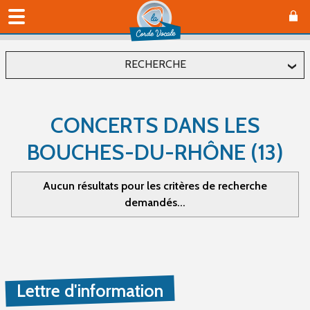
RECHERCHE
Localiser
CONCERTS DANS LES
Département
BOUCHES-DU-RHÔNE (13)
Commune
Aucun résultats pour les critères de recherche
demandés...
Affiner
Type(s) d'évènement
Lettre d'information
Concerts (0)