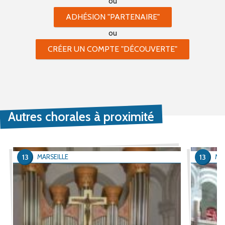
ou
ADHÉSION "PARTENAIRE"
ou
CRÉER UN COMPTE "DÉCOUVERTE"
Autres chorales à proximité
13
13
MARSEILLE
MA