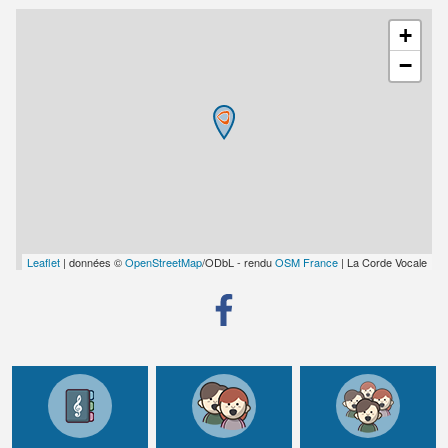
+
−
Leaflet
| données ©
OpenStreetMap
/ODbL - rendu
OSM France
| La Corde Vocale