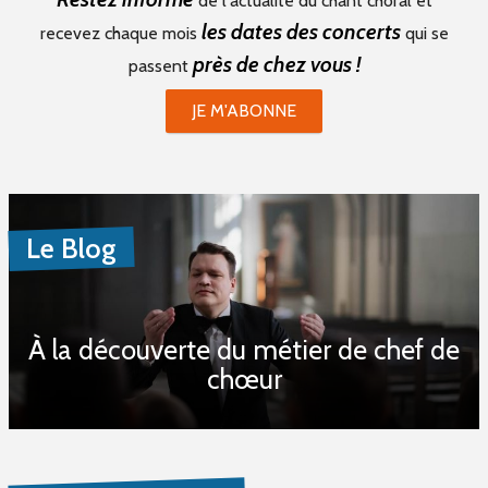
de l'actualité du chant choral et
Stages (0)
les dates des concerts
recevez chaque mois
qui se
Formations (0)
près de chez vous !
passent
Période du
JE M'ABONNE
au
Le Blog
Mot(s) clé(s)
À la découverte du métier de chef de
Plusieurs mots clé possibles
chœur