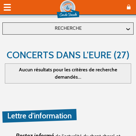
RECHERCHE
Localiser
CONCERTS DANS L'EURE (27)
Département
Aucun résultats pour les critères de recherche
demandés...
Commune
Affiner
Lettre d'information
Type(s) d'évènement
Concerts (0)
Restez informé