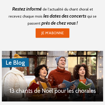
Stages (0)
Restez informé
de l'actualité du chant choral et
Formations (0)
les dates des concerts
recevez chaque mois
qui se
près de chez vous !
passent
Période du
JE M'ABONNE
au
Le Blog
Mot(s) clé(s)
Plusieurs mots clé possibles
13 chants de Noël pour les chorales