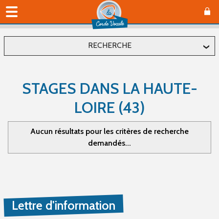
RECHERCHE
Localiser
STAGES DANS LA HAUTE-
Département
LOIRE (43)
Commune
Aucun résultats pour les critères de recherche
demandés...
Affiner
Type(s) d'évènement
Lettre d'information
Concerts (0)