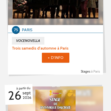
PROPOSER UN ÉVÈNEMENT
RSS ÉVÈNEMENTS
75
PARIS
VOCENOVELLA
Trois samedis d'automne à Paris
+ D'INFO
Stages
à Paris
à partir du
26
sept
2026