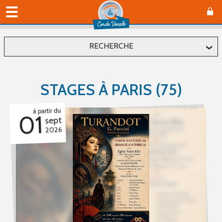
RECHERCHE
Localiser
STAGES À PARIS (75)
Département
à partir du
01
sept
2026
Commune
Affiner
Type(s) d'évènement
Concerts (11)