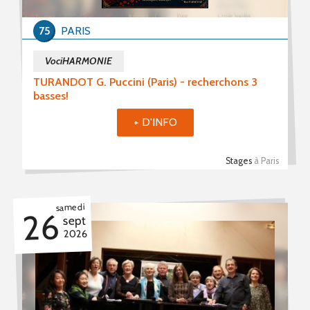
Stages (4)
75
PARIS
Formations (1)
VociHARMONIE
Période du
TURANDOT G. Puccini (Paris) - recherchons 3
basses!
+ D'INFO
au
Stages
à Paris
Mot(s) clé(s)
samedi
26
sept
Plusieurs mots clé possibles
2026