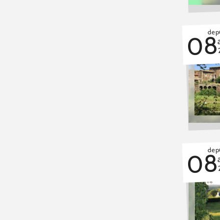
depu
08
depu
08