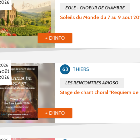
2026
EOLE - CHOEUR DE CHAMBRE
Soleils du Monde du 7 au 9 aout 2
+ D'INFO
2026
63
THIERS
août
2026
LES RENCONTRES ARIOSO
Stage de chant choral "Requiem de
+ D'INFO