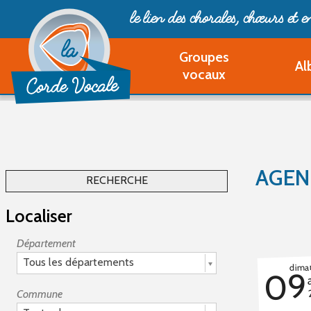
le lien des chorales, chœurs
et 
Groupes
Al
vocaux
AGEN
RECHERCHE
Localiser
Département
Tous les départements
dima
09
Commune