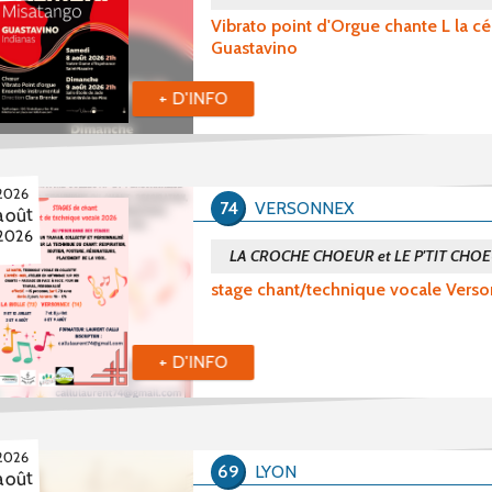
Vibrato point d'Orgue chante L la c
Guastavino
+ D'INFO
2026
74
VERSONNEX
août
2026
LA CROCHE CHOEUR et LE P'TIT CH
stage chant/technique vocale Vers
+ D'INFO
2026
69
LYON
août