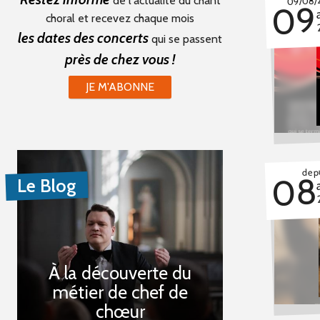
de l'actualité du chant
09/08/
09
choral et recevez chaque mois
les dates des concerts
qui se passent
près de chez vous !
JE M'ABONNE
depu
08
Le Blog
À la découverte du
métier de chef de
chœur