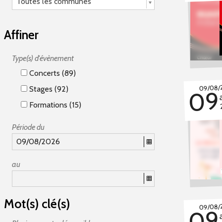
Toutes les communes
Affiner
Type(s) d'évènement
Concerts (89)
09/08/
Stages (92)
09
Formations (15)
Période du
au
Mot(s) clé(s)
09/08/
09