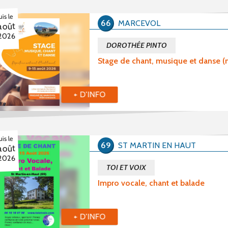
is le
66
MARCEVOL
août
2026
DOROTHÉE PINTO
Stage de chant, musique et danse (m
+ D'INFO
is le
69
ST MARTIN EN HAUT
août
2026
TOI ET VOIX
Impro vocale, chant et balade
+ D'INFO