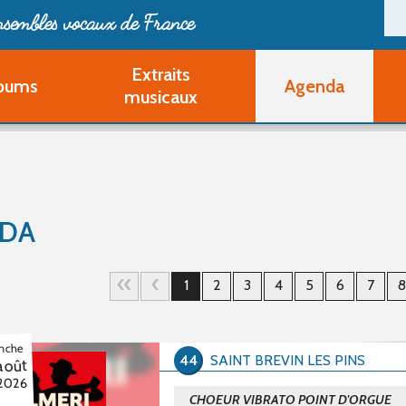
ensembles vocaux de France
Extraits
bums
Agenda
Deveni
musicaux
Deve
Pa
Ouvri
Q
Au
DA
1
2
3
4
5
6
7
8
nche
44
SAINT BREVIN LES PINS
août
2026
CHOEUR VIBRATO POINT D'ORGUE