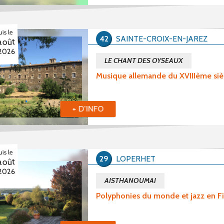
is le
42
SAINTE-CROIX-EN-JAREZ
août
2026
LE CHANT DES OYSEAUX
Musique allemande du XVIIIème siè
+ D'INFO
is le
29
LOPERHET
août
2026
AISTHANOUMAI
Polyphonies du monde et jazz en Fi