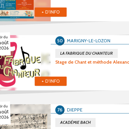
+ D'INFO
tir du
50
MARIGNY-LE-LOZON
août
2026
LA FABRIQUE DU CHANTEUR
Stage de Chant et méthode Alexan
+ D'INFO
tir du
76
DIEPPE
août
2026
ACADÉMIE BACH