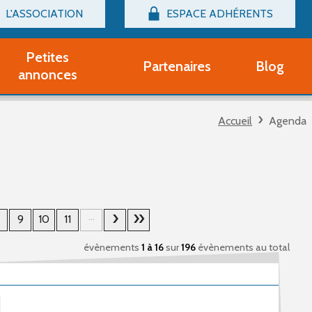
L'ASSOCIATION
ESPACE ADHÉRENTS
Billetterie
Connexion
Petites
Partenaires
Blog
r adhérent Groupe Vocal
annonces
nir adhérent Partenaire
rtitions d'occasion
Accueil
Agenda
r un compte Découverte
uestions fréquentes
tres
...
9
10
11
évènements
1 à 16
sur
196
évènements au total