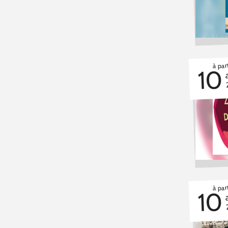
à par
10
à par
10