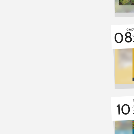
depu
08
10