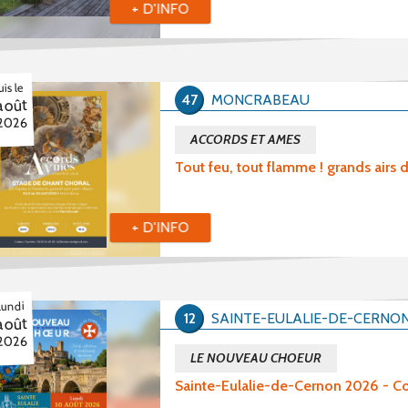
+ D'INFO
is le
47
MONCRABEAU
août
2026
ACCORDS ET AMES
Tout feu, tout flamme ! grands airs 
+ D'INFO
lundi
12
SAINTE-EULALIE-DE-CERNO
août
2026
LE NOUVEAU CHOEUR
Sainte-Eulalie-de-Cernon 2026 -