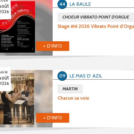
2026
44
LA BAULE
août
2026
CHOEUR VIBRATO POINT D'ORGUE
Stage été 2026 Vibrato Point d'Org
+ D'INFO
is le
09
LE MAS D' AZIL
août
2026
MARTIN
Chacun sa voix
+ D'INFO