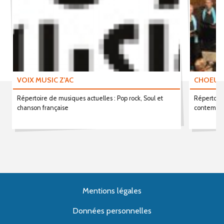
VOIX MUSIC Z'AC
CHOEUR 
Répertoire de musiques actuelles : Pop rock, Soul et
Répertoire
chanson française
contempor
Mentions légales
Données personnelles