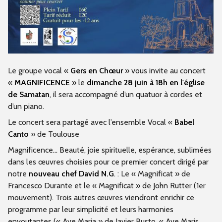
Le groupe vocal «
Gers en Chœur
» vous invite au concert
«
MAGNIFICENCE
» le
dimanche 28 juin à 18h en l'église
de Samatan
, il sera accompagné d’un quatuor à cordes et
d’un piano.
Le concert sera partagé avec l’ensemble Vocal «
Babel
Canto
» de Toulouse
Magnificence... Beauté, joie spirituelle, espérance, sublimées
dans les œuvres choisies pour ce premier concert dirigé par
notre
nouveau chef David N.G
. : Le « Magnificat » de
Francesco Durante et le « Magnificat » de John Rutter (1er
mouvement). Trois autres œuvres viendront enrichir ce
programme par leur simplicité et leurs harmonies
envoutantes (« Ave Maria » de Javier Busto, « Ave Maris