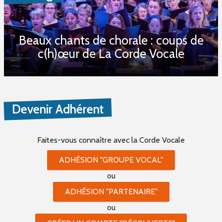
Beaux chants de chorale : coups de
c(h)œur de La Corde Vocale
Devenir Adhérent
Faites-vous connaître
avec la Corde Vocale
ADHÉSION "GROUPE VOCAL"
ou
ADHÉSION "PARTENAIRE"
ou