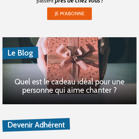
près de chez vous !
passent
JE M'ABONNE
Le Blog
Quel est le cadeau idéal pour une
personne qui aime chanter ?
Devenir Adhérent