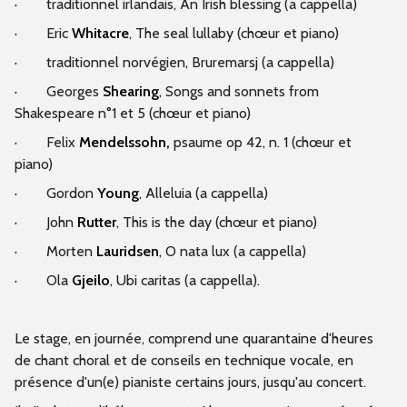
·
traditionnel irlandais, An Irish blessing (a cappella)
·
Eric
Whitacre
, The seal lullaby (chœur et piano)
·
traditionnel norvégien, Bruremarsj (a cappella)
·
Georges
Shearing
, Songs and sonnets from
Shakespeare n°1 et 5 (chœur et piano)
·
Felix
Mendelssohn,
psaume op 42, n. 1 (chœur et
piano)
·
Gordon
Young
, Alleluia (a cappella)
·
John
Rutter
, This is the day (chœur et piano)
·
Morten
Lauridsen
, O nata lux (a cappella)
·
Ola
Gjeilo
, Ubi caritas (a cappella).
Le stage, en journée, comprend une quarantaine d'heures
de chant choral et de conseils en technique vocale, en
présence d'un(e) pianiste certains jours, jusqu'au concert.