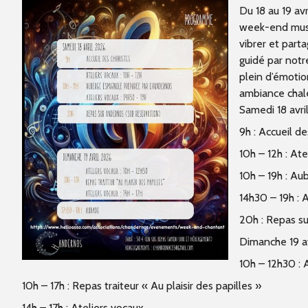
Du 18 au 19 av
week-end music
vibrer et part
guidé par notr
plein d’émotio
ambiance chale
Samedi 18 avr
9h
: Accueil de
10h – 12h
: Ate
10h – 19h
: Au
14h30 – 19h
: 
20h
: Repas s
Dimanche 19 a
10h – 12h30
: 
10h – 17h
: Repas traiteur « Au plaisir des papilles »
14h – 17h
: Ateliers vocaux