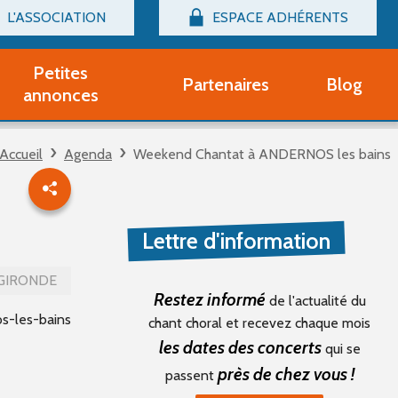
L'ASSOCIATION
ESPACE ADHÉRENTS
Billetterie
Connexion
Petites
Partenaires
Blog
r adhérent Groupe Vocal
annonces
nir adhérent Partenaire
rtitions d'occasion
Accueil
Agenda
Weekend Chantat à ANDERNOS les bains
r un compte Découverte
uestions fréquentes
tres
Lettre d'information
GIRONDE
Restez informé
de l'actualité du
s-les-bains
chant choral et recevez chaque mois
les dates des concerts
qui se
près de chez vous !
passent