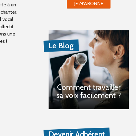
JE M'ABONNE
ite à un
 chanter,
l vocal
llectif
dans une
es !
Le Blog
Comment travailler
sa voix facilement ?
Devenir Adhérent