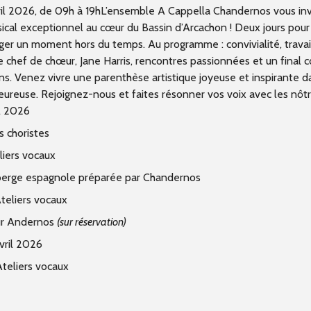
ril 2026,
de 09h à 19h
L’ensemble A Cappella Chandernos vous inv
al exceptionnel au cœur du Bassin d’Arcachon ! Deux jours pour
ager un moment hors du temps. Au programme : convivialité, travai
e chef de chœur, Jane Harris, rencontres passionnées et un final co
ns. Venez vivre une parenthèse artistique joyeuse et inspirante 
ureuse. Rejoignez-nous et faites résonner vos voix avec les nôtr
il 2026
s choristes
liers vocaux
berge espagnole préparée par Chandernos
Ateliers vocaux
ur Andernos
(sur réservation)
vril 2026
Ateliers vocaux