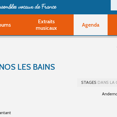
ensembles vocaux de France
Extraits
bums
Agenda
Deveni
musicaux
Deve
Pa
Ouvri
Q
Au
NOS LES BAINS
STAGES
DANS LA 
Anderno
antant