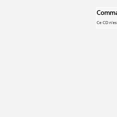
Comman
Ce CD n'est