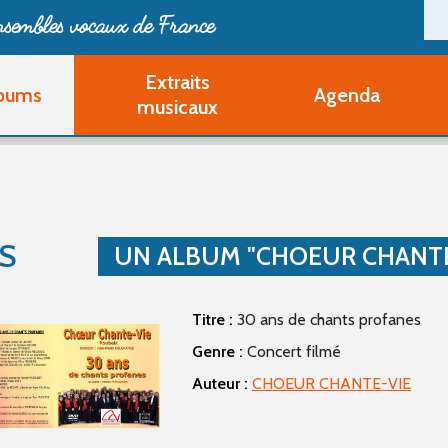
ensembles vocaux de France
Extraits
bums
Agenda
Deveni
musicaux
Deve
Pa
Ouvri
Q
Au
S
UN ALBUM "CHOEUR CHANTE
Titre :
30 ans de chants profanes
Genre :
Concert filmé
Auteur :
CHOEUR CHANTE-VIE