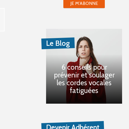
JE M'ABONNE
Le Blog
6 conseils pour
prévenir et soulager
les cordes vocales
fatiguées
Devenir Adhérent