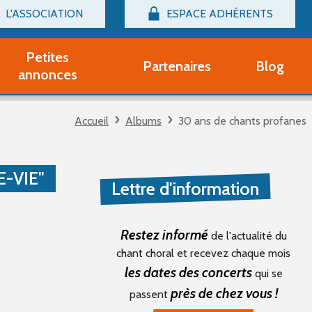
L'ASSOCIATION
ESPACE ADHÉRENTS
Billetterie
Connexion
Petites
Partenaires
Blog
r adhérent Groupe Vocal
annonces
nir adhérent Partenaire
rtitions d'occasion
Accueil
Albums
30 ans de chants profanes
r un compte Découverte
uestions fréquentes
tres
-VIE"
Lettre d'information
Restez informé
de l'actualité du
chant choral et recevez chaque mois
les dates des concerts
qui se
près de chez vous !
passent