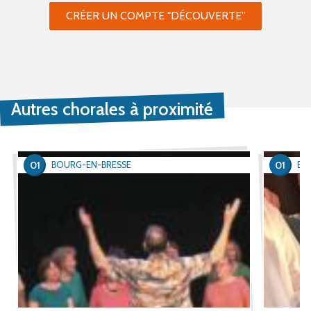
CRÉER UN COMPTE "DÉCOUVERTE"
Autres chorales à proximité
01
01
BOURG-EN-BRESSE
BO