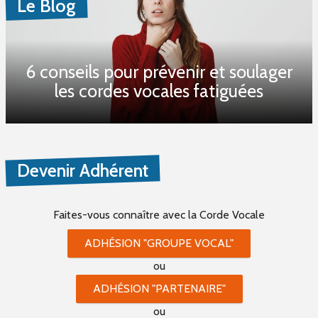
Le Blog
6 conseils pour prévenir et soulager
les cordes vocales fatiguées
Devenir Adhérent
Faites-vous connaître
avec la Corde Vocale
ADHÉSION "GROUPE VOCAL"
ou
ADHÉSION "PARTENAIRE"
ou