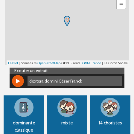
−
Leaflet
| données ©
OpenStreetMap
/ODbL - rendu
OSM France
| La Corde Vocale
Ecouter un extrait
dextera domini César Franck
dextera domini César Franck
dominante
mixte
14 choristes
classique