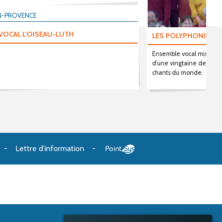
N-PROVENCE
VOCAL L'OISEAU-LUTH
LES POLYPHONIES 
Ensemble vocal mixte a 
d'une vingtaine de chant
chants du monde.
Lettre d'information