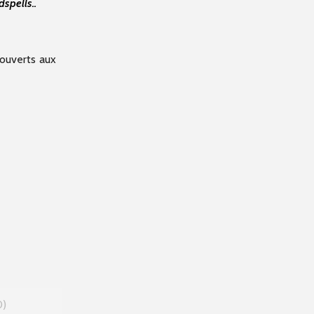
spells..
.
ouverts aux
0