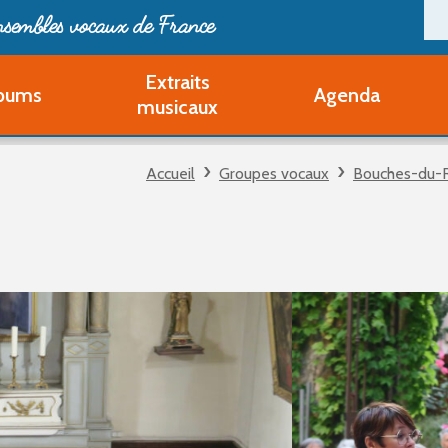
ensembles vocaux de France
Extraits
bums
Agenda
Deveni
musicaux
Deve
Pa
Accueil
Groupes vocaux
Bouches-du-
Ouvri
Q
Au