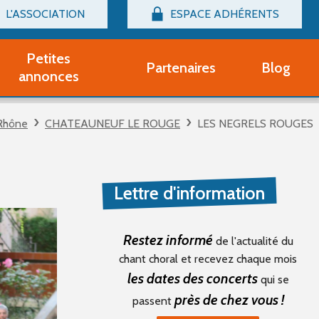
L'ASSOCIATION
ESPACE ADHÉRENTS
Billetterie
Connexion
Petites
Partenaires
Blog
r adhérent Groupe Vocal
annonces
nir adhérent Partenaire
rtitions d'occasion
Rhône
CHATEAUNEUF LE ROUGE
LES NEGRELS ROUGES
r un compte Découverte
uestions fréquentes
tres
Lettre d'information
Restez informé
de l'actualité du
chant choral et recevez chaque mois
les dates des concerts
qui se
près de chez vous !
passent