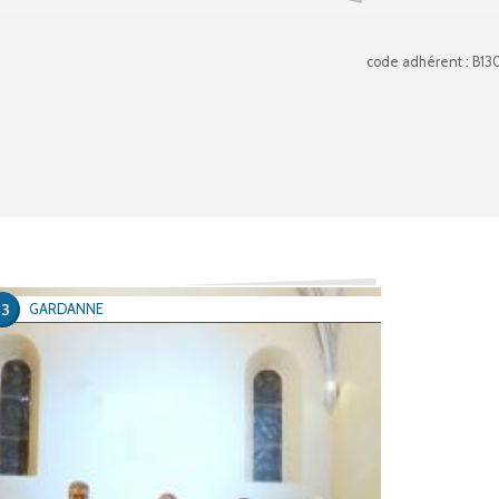
code adhérent : B13
13
GARDANNE