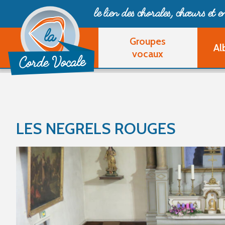
le lien des chorales, chœurs
et 
Groupes
Al
vocaux
LES NEGRELS ROUGES