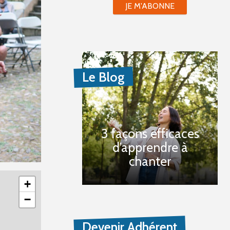
JE M'ABONNE
Le Blog
3 façons efficaces
d’apprendre à
chanter
+
−
Devenir Adhérent