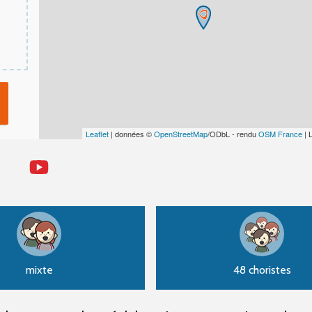
Leaflet
| données ©
OpenStreetMap
/ODbL - rendu
OSM France
| 
mixte
48 choristes