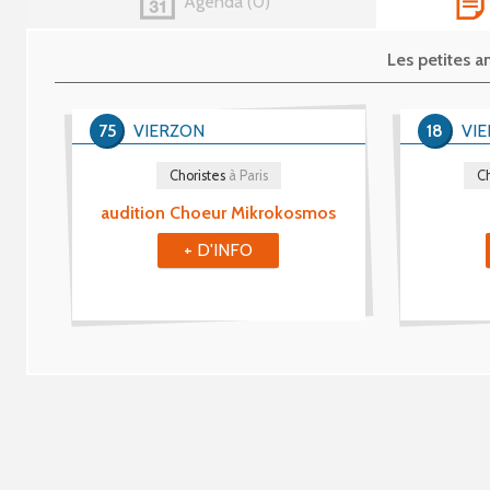
Agenda
0
Les petites
75
VIERZON
18
VI
Choristes
à Paris
Ch
audition Choeur Mikrokosmos
+ D'INFO