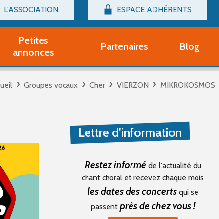
L'ASSOCIATION
ESPACE ADHÉRENTS
Billetterie
Connexion
Petites
Partenaires
Blog
r adhérent Groupe Vocal
annonces
nir adhérent Partenaire
rtitions d'occasion
ueil
Groupes vocaux
Cher
VIERZON
MIKROKOSMOS
r un compte Découverte
uestions fréquentes
tres
Lettre d'information
Restez informé
de l'actualité du
chant choral et recevez chaque mois
les dates des concerts
qui se
près de chez vous !
passent