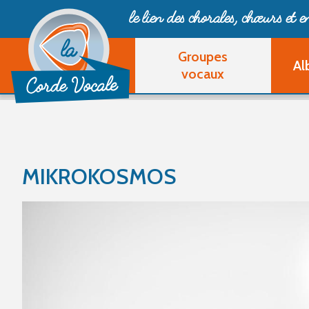
le lien des chorales, chœurs
et 
Groupes
Al
vocaux
MIKROKOSMOS