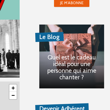
JE M'ABONNE
Le Blog
Quel est le cadeau
idéal pour une
personne qui aime
chanter ?
+
−
Devenir Adhérent