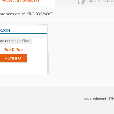
Petites Annonces
2
Albums - CD
 annonces de "MIKROKOSMOS"
ERZON
oristes
dans le Cher
Pop & Pop
+ D'INFO
code adhérent : B18