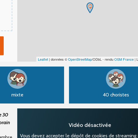
Leaflet
| données ©
OpenStreetMap
/ODbL - rendu
OSM France
| 
mixte
40 choristes
e 30
orain
Vidéo désactivée
Vous devez accepter le dépôt de cookies de streaming p
ambre