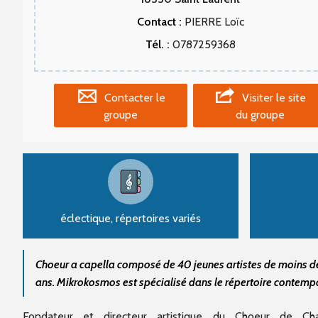
Contact :
PIERRE Loïc
Tél. :
0787259368
Contacter le
Visiter le site
groupe
du groupe
éclectique, répertoires variés
Choeur a capella composé de 40 jeunes artistes de moins d
ans. Mikrokosmos est spécialisé dans le répertoire contemp
Fondateur et directeur artistique du Choeur de Ch