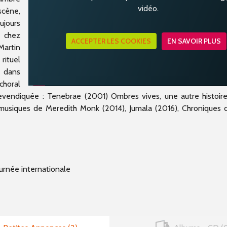
vidéo.
scène,
ujours
s chez
ACCEPTER LES COOKIES
EN SAVOIR PLUS
artin
rituel
e dans
choral
 revendiquée : Tenebrae (2001) Ombres vives, une autre histoir
s musiques de Meredith Monk (2014), Jumala (2016), Chroniques
ournée internationale