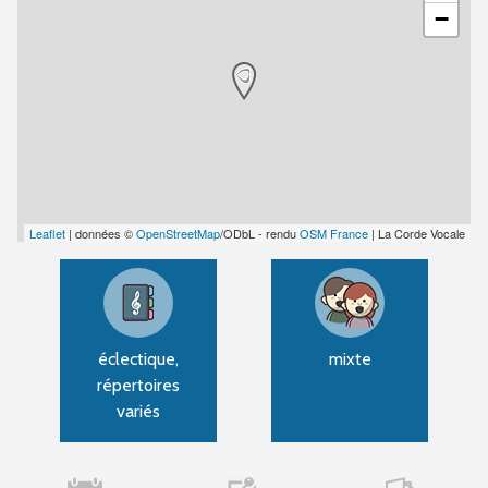
−
Leaflet
| données ©
OpenStreetMap
/ODbL - rendu
OSM France
| La Corde Vocale
éclectique,
mixte
répertoires
variés