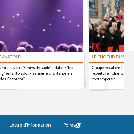
 ANATOLE
LE CHOEUR DU VERD
ur de la voix : "Grains de sable" adulte + "les
Groupe vocal créé en 201
ng" enfants-ados + Semaine chantante en
répertoire : Chants du mo
 des Chansons"
contemporain,
Lettre d'information