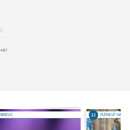
0
0487
22
-BRIEUC
PLÉNEUF-VAL-A