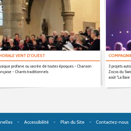
HORALE VENT D'OUEST
COMPAGNIE
sique profane ou sacrée de toutes époques - Chanson
3 projets auto
ançaise - Chants traditionnels
Zozos du Swi
août "La Baie
nelles
Accessibilité
Plan du Site
Contactez-nous