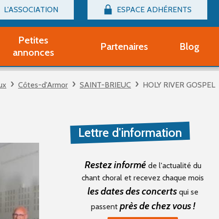
L'ASSOCIATION
ESPACE ADHÉRENTS
Billetterie
Connexion
Petites
Partenaires
Blog
r adhérent Groupe Vocal
annonces
nir adhérent Partenaire
rtitions d'occasion
ux
Côtes-d'Armor
SAINT-BRIEUC
HOLY RIVER GOSPEL
r un compte Découverte
uestions fréquentes
tres
Lettre d'information
Restez informé
de l'actualité du
chant choral et recevez chaque mois
les dates des concerts
qui se
près de chez vous !
passent