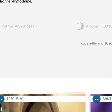
tionnel et moderne.
Petites Annonces
0
Albums - CD
code adhérent : B22
22
22
TRÉGUEUX
SAINT