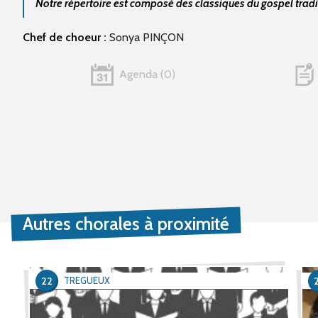
Notre répertoire est composé des classiques du gospel tradi
Chef de choeur :
Sonya PINÇON
Agenda
0
Autres chorales à proximité
22
TREGUEUX