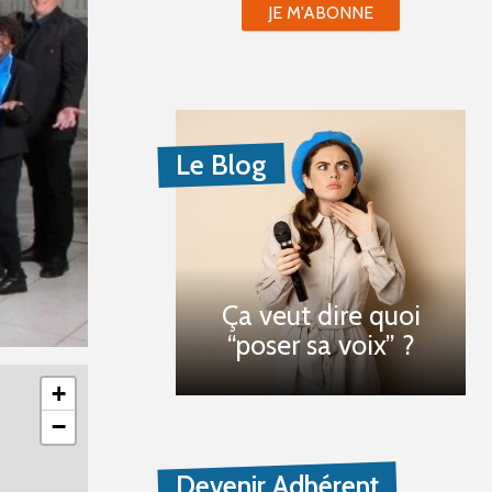
JE M'ABONNE
Le Blog
Ça veut dire quoi
“poser sa voix” ?
+
−
Devenir Adhérent