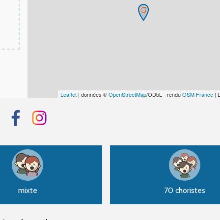
Leaflet
| données ©
OpenStreetMap
/ODbL - rendu
OSM France
| 
mixte
70 choristes