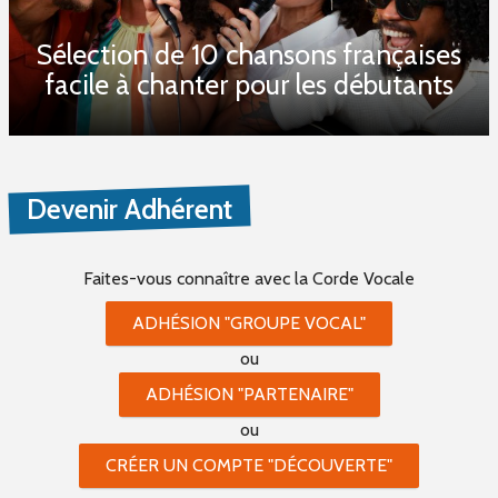
Sélection de 10 chansons françaises
facile à chanter pour les débutants
Devenir Adhérent
Faites-vous connaître
avec la Corde Vocale
ADHÉSION "GROUPE VOCAL"
ou
ADHÉSION "PARTENAIRE"
ou
CRÉER UN COMPTE "DÉCOUVERTE"