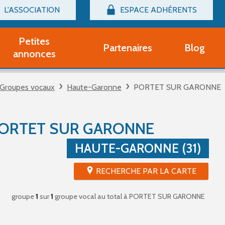
L'ASSOCIATION
ESPACE ADHÉRENTS
Billetterie
Connexion
Petites
Partenaires
Blog
r adhérent Groupe Vocal
annonces
nir adhérent Partenaire
rtitions d'occasion
Groupes vocaux
Haute-Garonne
PORTET SUR GARONNE
r un compte Découverte
uestions fréquentes
tres
PORTET SUR GARONNE
HAUTE-GARONNE (31)
RECHERCHE PAR LA CARTE
groupe
1
sur
1
groupe vocal au total
à PORTET SUR GARONNE