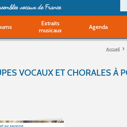
ensembles vocaux de France
Extraits
bums
Agenda
Deveni
musicaux
Deve
Pa
Accueil
Ouvri
Q
Au
PES VOCAUX ET CHORALES À 
tet sur garonne