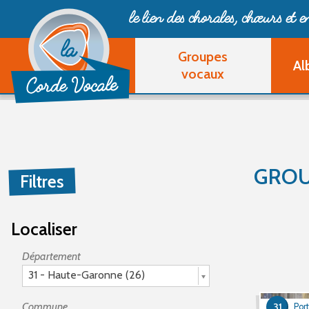
le lien des chorales, chœurs
et 
Groupes
Al
vocaux
GROU
Filtres
Localiser
Département
31 - Haute-Garonne (26)
Commune
31
Por