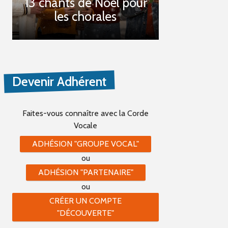
13 chants de Noël pour
les chorales
Devenir Adhérent
Faites-vous connaître
avec la Corde
Vocale
ADHÉSION "GROUPE VOCAL"
ou
ADHÉSION "PARTENAIRE"
ou
CRÉER UN COMPTE
"DÉCOUVERTE"