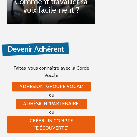
Comment travailler sa
voix facilement ?
Devenir Adhérent
Faites-vous connaître
avec la Corde
Vocale
ADHÉSION "GROUPE VOCAL"
ou
ADHÉSION "PARTENAIRE"
ou
CRÉER UN COMPTE
"DÉCOUVERTE"