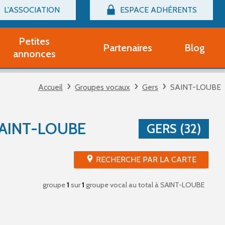
L'ASSOCIATION
ESPACE ADHÉRENTS
Billetterie
Connexion
Petites
Partenaires
Blog
r adhérent Groupe Vocal
annonces
nir adhérent Partenaire
rtitions d'occasion
Accueil
Groupes vocaux
Gers
SAINT-LOUBE
r un compte Découverte
uestions fréquentes
tres
AINT-LOUBE
GERS (32)
RECHERCHE PAR LA CARTE
groupe
1
sur
1
groupe vocal au total
à SAINT-LOUBE