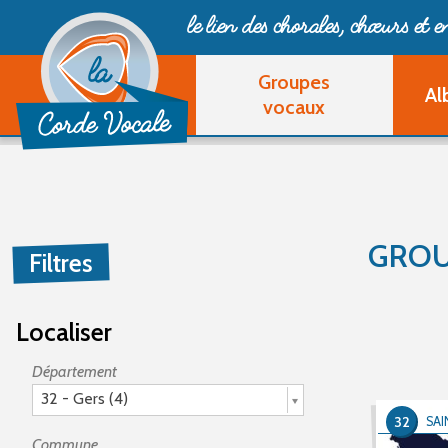
le lien des chorales, chœurs
et 
Groupes
Al
vocaux
GROU
Filtres
Localiser
Département
32 - Gers (4)
32
SAI
Commune