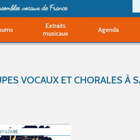
ensembles vocaux de France
Extraits
bums
Agenda
Deveni
musicaux
Deve
Pa
Ouvri
Q
Au
PES VOCAUX ET CHORALES À S
NT-LOUBE