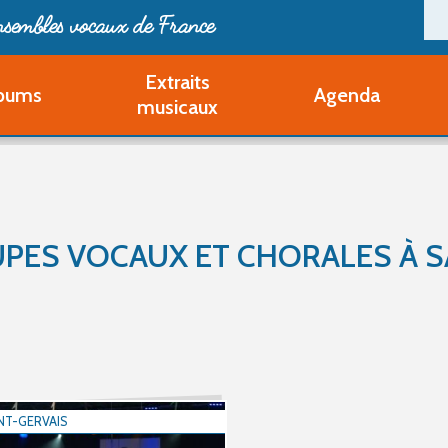
ensembles vocaux de France
Extraits
bums
Agenda
Deveni
musicaux
Deve
Pa
Ouvri
Q
Au
PES VOCAUX ET CHORALES À S
NT-GERVAIS