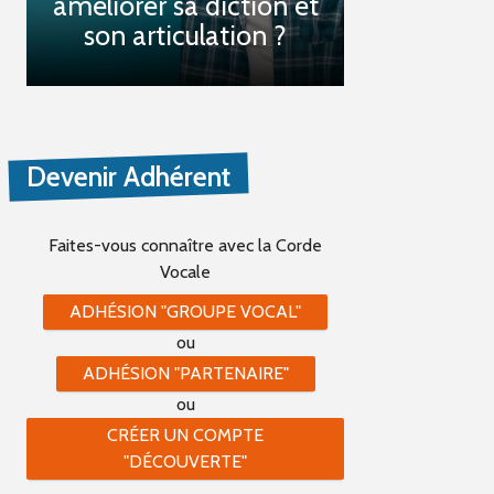
améliorer sa diction et
son articulation ?
Devenir Adhérent
Faites-vous connaître
avec la Corde
Vocale
ADHÉSION "GROUPE VOCAL"
ou
ADHÉSION "PARTENAIRE"
ou
CRÉER UN COMPTE
"DÉCOUVERTE"