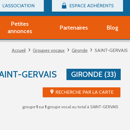
L'ASSOCIATION
ESPACE ADHÉRENTS
Billetterie
Connexion
Petites
Partenaires
Blog
r adhérent Groupe Vocal
annonces
nir adhérent Partenaire
rtitions d'occasion
Accueil
Groupes vocaux
Gironde
SAINT-GERVAIS
r un compte Découverte
uestions fréquentes
tres
AINT-GERVAIS
GIRONDE (33)
RECHERCHE PAR LA CARTE
groupe
1
sur
1
groupe vocal au total
à SAINT-GERVAIS