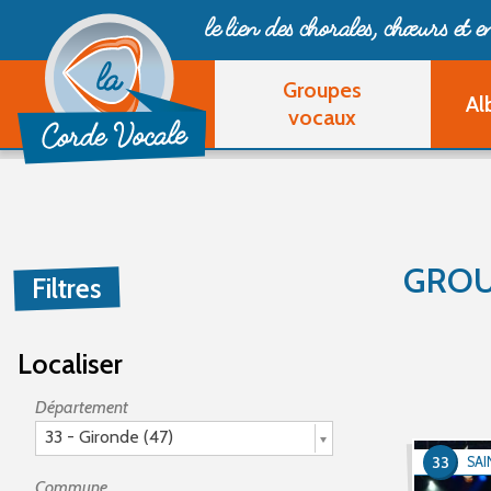
le lien des chorales, chœurs
et 
Groupes
Al
vocaux
GROU
Filtres
Localiser
Département
33 - Gironde (47)
33
SAI
Commune