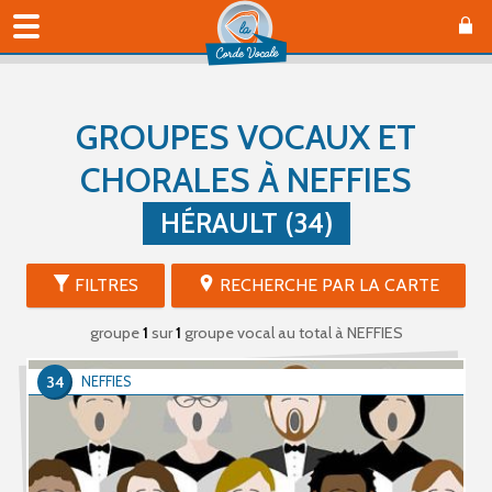
GROUPES VOCAUX ET
CHORALES À NEFFIES
HÉRAULT (34)
FILTRES
RECHERCHE PAR LA CARTE
groupe
1
sur
1
groupe vocal au total
à NEFFIES
34
NEFFIES