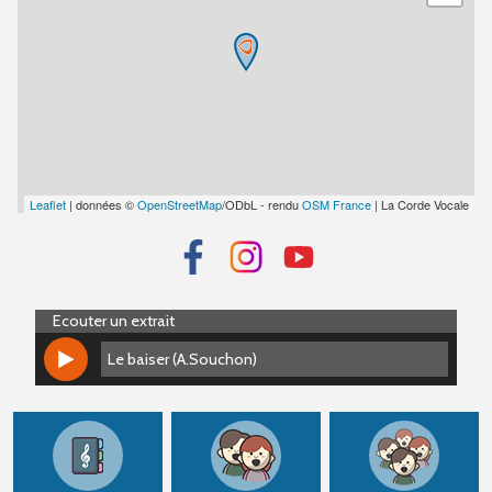
Leaflet
| données ©
OpenStreetMap
/ODbL - rendu
OSM France
| La Corde Vocale
Ecouter un extrait
Le baiser (A.Souchon)
Le baiser (A.Souchon)