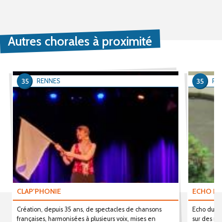
Autres chorales à proximité
35
35
RENNES
RE
CLAP'PHONIE
ECHO D
Création, depuis 35 ans, de spectacles de chansons
Echo du Mo
françaises, harmonisées à plusieurs voix, mises en
sur des ré