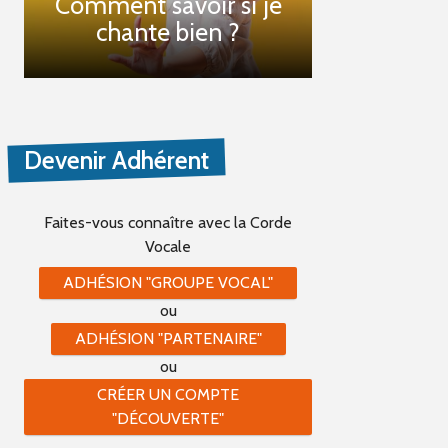
Comment savoir si je
chante bien ?
Devenir Adhérent
Faites-vous connaître
avec la Corde
Vocale
ADHÉSION "GROUPE VOCAL"
ou
ADHÉSION "PARTENAIRE"
ou
CRÉER UN COMPTE
"DÉCOUVERTE"