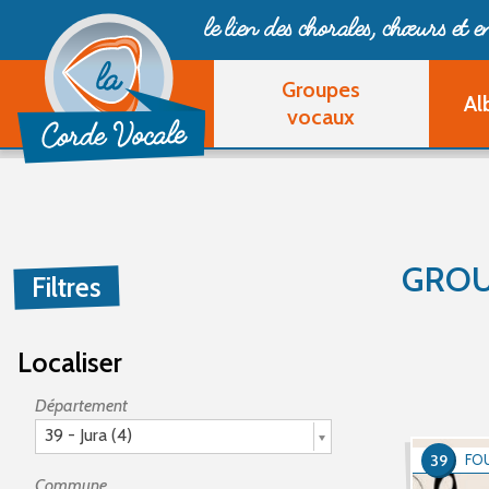
le lien des chorales, chœurs
et 
Groupes
Al
vocaux
GROU
Filtres
Localiser
Département
39 - Jura (4)
39
FO
Commune