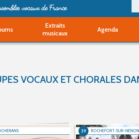
ensembles vocaux de France
Extraits
bums
Agenda
Deveni
musicaux
Deve
Pa
Ouvri
Q
Au
PES VOCAUX ET CHORALES DANS
39
UCHERANS
ROCHEFORT-SUR-NENO