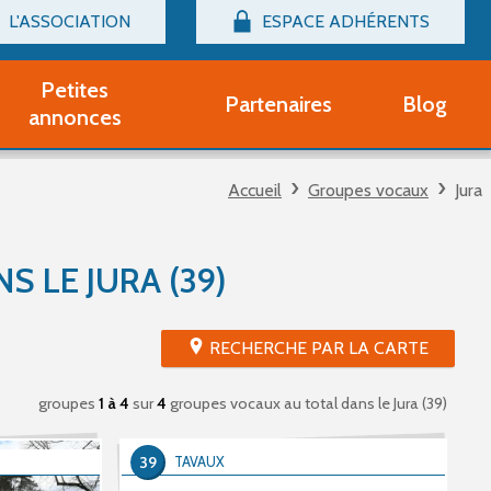
L'ASSOCIATION
ESPACE ADHÉRENTS
Billetterie
Connexion
Petites
Partenaires
Blog
r adhérent Groupe Vocal
annonces
nir adhérent Partenaire
rtitions d'occasion
Accueil
Groupes vocaux
Jura
r un compte Découverte
uestions fréquentes
tres
 LE JURA (39)
RECHERCHE PAR LA CARTE
groupes
1 à 4
sur
4
groupes vocaux au total
dans le Jura (39)
39
N
TAVAUX