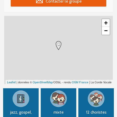
Contacter le groupe
+
−
Leaflet
| données ©
OpenStreetMap
/ODbL - rendu
OSM France
| La Corde Vocale
jazz, gospel,
mixte
12 choristes