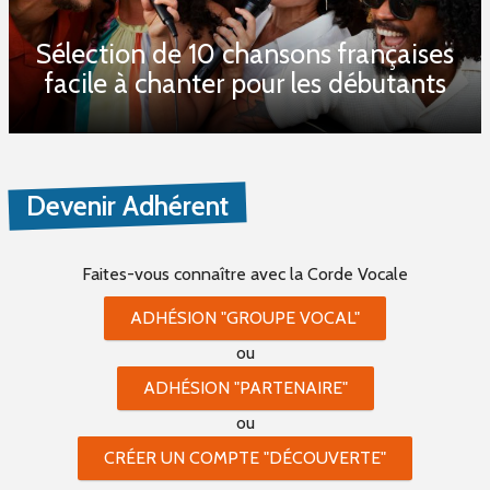
Sélection de 10 chansons françaises
facile à chanter pour les débutants
Devenir Adhérent
Faites-vous connaître
avec la Corde Vocale
ADHÉSION "GROUPE VOCAL"
ou
ADHÉSION "PARTENAIRE"
ou
CRÉER UN COMPTE "DÉCOUVERTE"