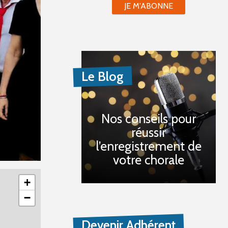
JE M'ABONNE
Le Blog
Nos conseils pour
réussir
l’enregistrement de
votre chorale
+
−
Devenir Adhérent