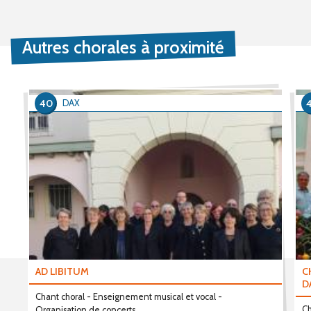
Autres chorales à proximité
40
DAX
AD LIBITUM
C
D
Chant choral - Enseignement musical et vocal -
Ch
Organisation de concerts