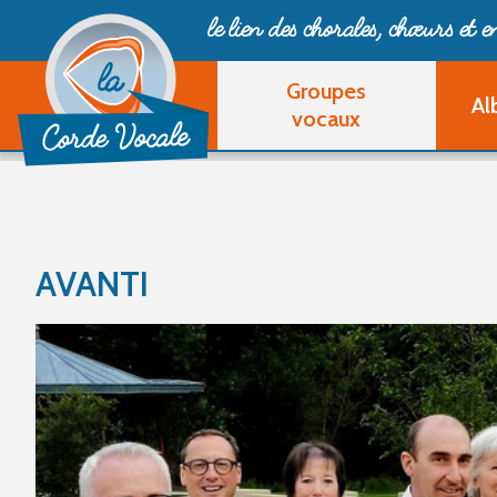
le lien des chorales, chœurs
et 
Groupes
Al
vocaux
AVANTI