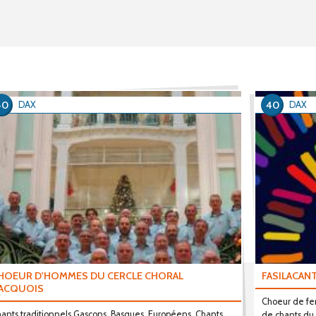
40
40
DAX
DAX
HOEUR D'HOMMES DU CERCLE CHORAL
FASILACAN
ACQUOIS
Choeur de fem
ants traditionnels Gascons, Basques, Européens, Chants
de chants d