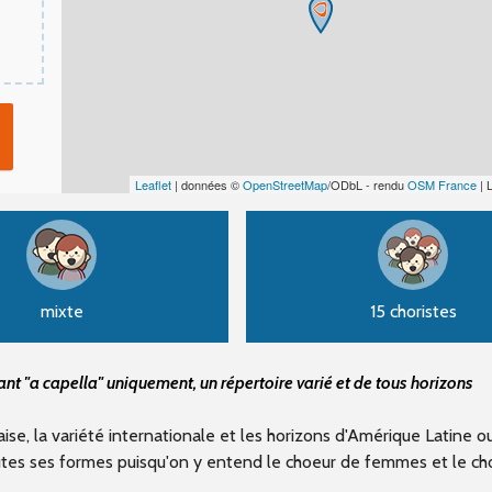
Leaflet
| données ©
OpenStreetMap
/ODbL - rendu
OSM France
| 
mixte
15 choristes
t "a capella" uniquement, un répertoire varié et de tous horizons
çaise, la variété internationale et les horizons d'Amérique Latine
utes ses formes puisqu'on y entend le choeur de femmes et le ch