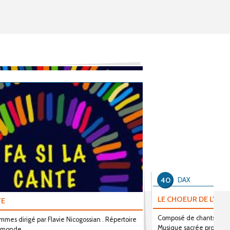
40
DAX
LE CHOEUR DE L'AD
TE
Composé de chants polyp
mes dirigé par Flavie Nicogossian . Répertoire
Musique sacrée profane e
u monde