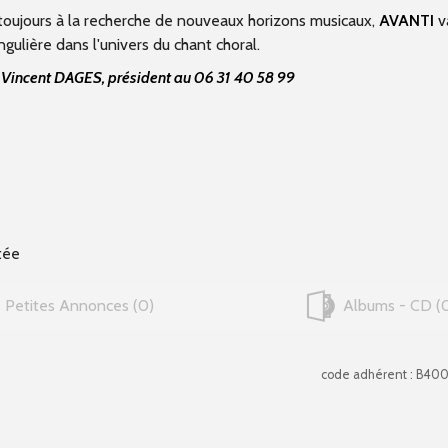
toujours à la recherche de nouveaux horizons musicaux,
AVANTI
v
gulière dans l'univers du chant choral.
u Vincent DAGES, président au 06 31 40 58 99
tée
Petites Annonces
0
Albums - CD
code adhérent : B40