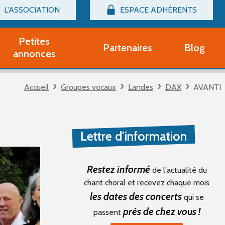
L'ASSOCIATION
ESPACE ADHÉRENTS
Billetterie
Connexion
Petites
Partenaires
Blog
r adhérent Groupe Vocal
annonces
nir adhérent Partenaire
rtitions d'occasion
Accueil
Groupes vocaux
Landes
DAX
AVANTI
r un compte Découverte
uestions fréquentes
tres
Lettre d'information
Restez informé
de l'actualité du
chant choral et recevez chaque mois
les dates des concerts
qui se
près de chez vous !
passent