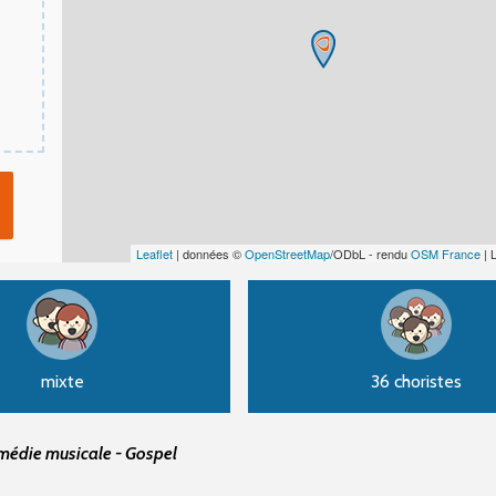
Leaflet
| données ©
OpenStreetMap
/ODbL - rendu
OSM France
| 
mixte
36 choristes
omédie musicale - Gospel