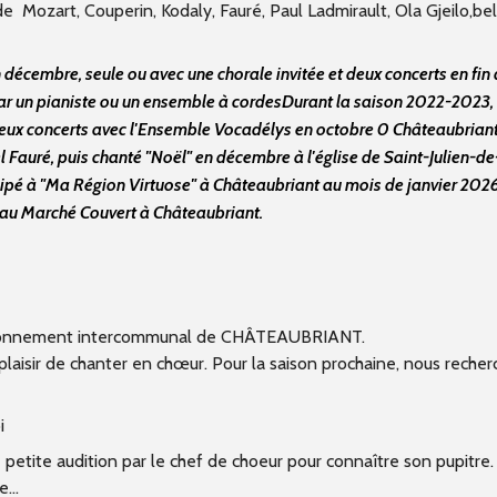
 Mozart, Couperin, Kodaly, Fauré, Paul Ladmirault, Ola Gjeilo,bel
écembre, seule ou avec une chorale invitée et deux concerts en fin
par un pianiste ou un ensemble à cordesDurant la saison 2022-2023,
eux concerts avec l'Ensemble Vocadélys en octobre 0 Châteaubriant
 Fauré, puis chanté "Noël" en décembre à l'église de Saint-Julien-de
icipé à "Ma Région Virtuose" à Châteaubriant au mois de janvier 2026
in au Marché Couvert à Châteaubriant.
ayonnement intercommunal de CHÂTEAUBRIANT.
 plaisir de chanter en chœur. Pour la saison prochaine, nous reche
i
petite audition par le chef de choeur pour connaître son pupitre.
...