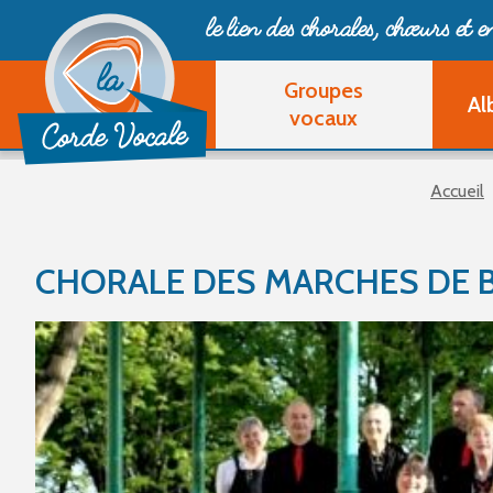
le lien des chorales, chœurs
et 
Groupes
Al
vocaux
Accueil
CHORALE DES MARCHES DE 