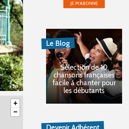
JE M'ABONNE
Le Blog
Sélection de 10
chansons françaises
facile à chanter pour
les débutants
+
−
Devenir Adhérent