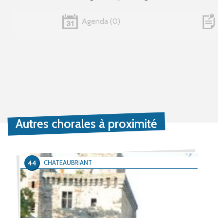
Agenda
0
Autres chorales à proximité
44
CHATEAUBRIANT