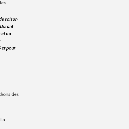
les
 de saison
 Durant
 et au
-
 et pour
rchons des
 La