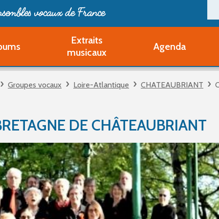
ensembles vocaux de France
Extraits
bums
Agenda
Deveni
musicaux
Deve
Pa
Groupes vocaux
Loire-Atlantique
CHATEAUBRIANT
Ouvri
Q
Au
BRETAGNE DE CHÂTEAUBRIANT