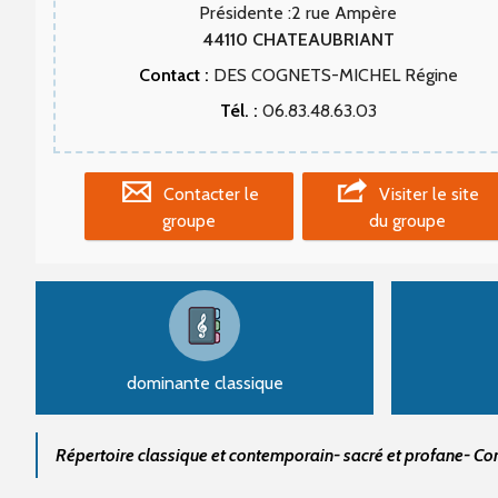
Présidente :2 rue Ampère
44110
CHATEAUBRIANT
Contact :
DES COGNETS-MICHEL Régine
Tél. :
06.83.48.63.03
Contacter le
Visiter le site
groupe
du groupe
dominante classique
Répertoire classique et contemporain- sacré et profane- C