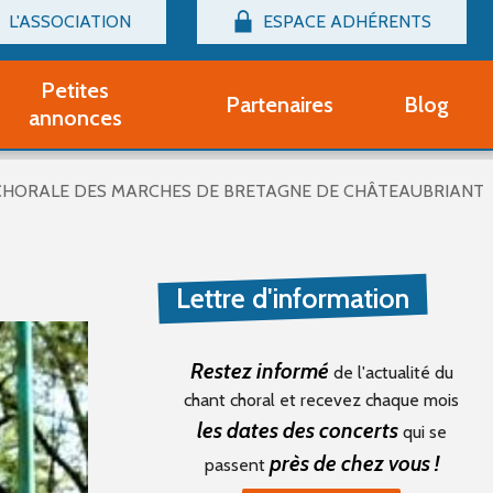
L'ASSOCIATION
ESPACE ADHÉRENTS
Billetterie
Connexion
Petites
Partenaires
Blog
r adhérent Groupe Vocal
annonces
nir adhérent Partenaire
rtitions d'occasion
CHORALE DES MARCHES DE BRETAGNE DE CHÂTEAUBRIANT
r un compte Découverte
uestions fréquentes
tres
Lettre d'information
Restez informé
de l'actualité du
chant choral et recevez chaque mois
les dates des concerts
qui se
près de chez vous !
passent