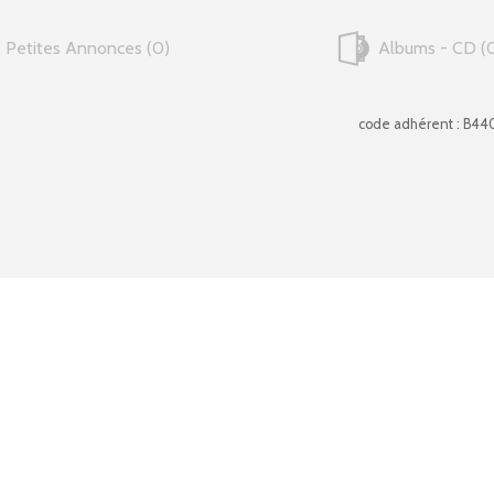
Petites Annonces
0
Albums - CD
code adhérent : B44