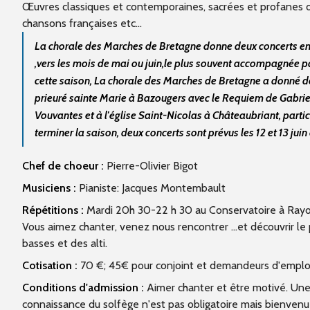
Œuvres classiques et contemporaines, sacrées et profanes de
chansons françaises etc...
La chorale des Marches de Bretagne donne deux concerts en d
,vers les mois de mai ou juin,le plus souvent accompagnée 
cette saison, La chorale des Marches de Bretagne a donné d
prieuré sainte Marie à Bazougers avec le Requiem de Gabriel
Vouvantes et à l'église Saint-Nicolas à Châteaubriant, part
terminer la saison, deux concerts sont prévus les 12 et 13 ju
Chef de choeur :
Pierre-Olivier Bigot
Musiciens :
Pianiste: Jacques Montembault
Répétitions :
Mardi 20h 30-22 h 30 au Conservatoire à R
Vous aimez chanter, venez nous rencontrer ...et découvrir le
basses et des alti.
Cotisation :
70 €; 45€ pour conjoint et demandeurs d'emplo
Conditions d'admission :
Aimer chanter et être motivé. Une 
connaissance du solfège n'est pas obligatoire mais bienvenue