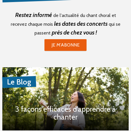
Restez informé
de l'actualité du chant choral et
les dates des concerts
recevez chaque mois
qui se
près de chez vous !
passent
JE M'ABONNE
Le Blog
3 façons efficaces d’apprendre à
chanter