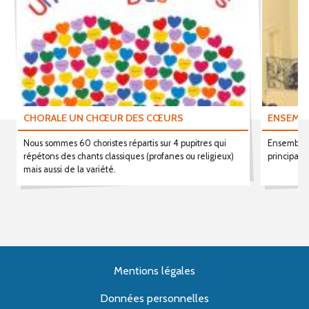
CHORALE UN CHŒUR DES CŒURS
ENSEMBL
Nous sommes 60 choristes répartis sur 4 pupitres qui
Ensemble v
répétons des chants classiques (profanes ou religieux)
principale
mais aussi de la variété.
Mentions légales
Données personnelles