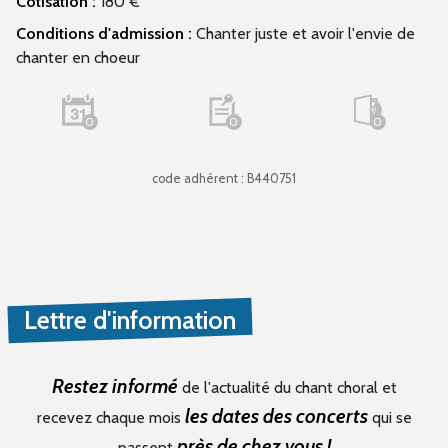
Cotisation :
180 €
Conditions d'admission :
Chanter juste et avoir l'envie de
chanter en choeur
0
0
0
code adhérent : B440751
Lettre d'information
Restez informé
de l'actualité du chant choral et
les dates des concerts
recevez chaque mois
qui se
près de chez vous !
passent