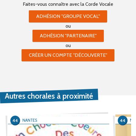
Faites-vous connaître
avec la Corde Vocale
ADHÉSION "GROUPE VOCAL"
ou
ADHÉSION "PARTENAIRE"
ou
CRÉER UN COMPTE "DÉCOUVERTE"
Autres chorales à proximité
44
44
NANTES
NA