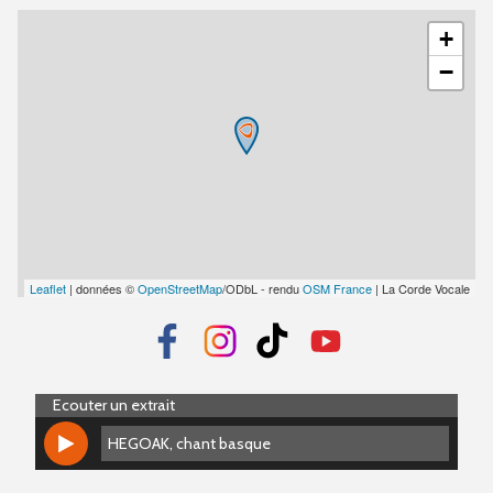
+
−
Leaflet
| données ©
OpenStreetMap
/ODbL - rendu
OSM France
| La Corde Vocale
Ecouter un extrait
HEGOAK, chant basque
HEGOAK, chant basque