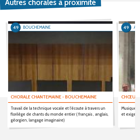
Autres chorales à proximité
49
49
BOUCHEMAINE
AN
CHORALE CHANTEMAINE - BOUCHEMAINE
CHŒUR L
Travail de la technique vocale et l'écoute à travers un
Musique cl
florilège de chants du monde entier ( français , anglais,
et exigean
géorgien, langage imaginaire)