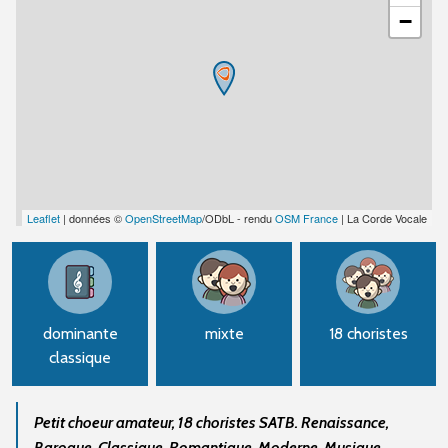
−
Leaflet
| données ©
OpenStreetMap
/ODbL - rendu
OSM France
| La Corde Vocale
dominante
mixte
18 choristes
classique
Petit choeur amateur, 18 choristes SATB. Renaissance,
Baroque, Classique, Romantique, Moderne. Musique