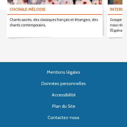
CHORALE MÉLODIE
INTERKA
Chants sacrés, des classiques français et étrangers, des
Groupe voc
chants contemporains.
nous réuni
l'Espérant
Mentions légales
Données personnelles
Accessibilité
Plan du Site
Contactez-nous