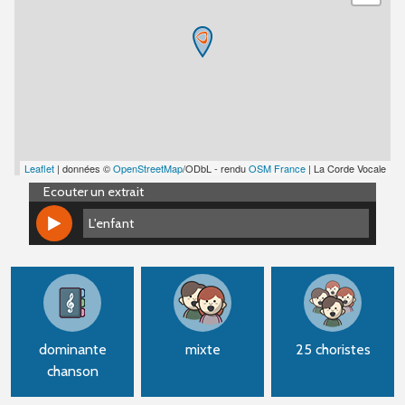
Leaflet
| données ©
OpenStreetMap
/ODbL - rendu
OSM France
| La Corde Vocale
Ecouter un extrait
L'enfant
L'enfant
dominante
mixte
25 choristes
chanson