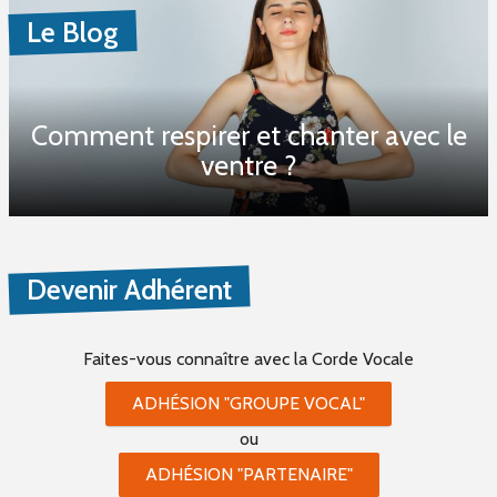
Le Blog
Comment respirer et chanter avec le
ventre ?
Devenir Adhérent
Faites-vous connaître
avec la Corde Vocale
ADHÉSION "GROUPE VOCAL"
ou
ADHÉSION "PARTENAIRE"