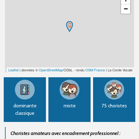
−
Leaflet
| données ©
OpenStreetMap
/ODbL - rendu
OSM France
| La Corde Vocale
dominante
mixte
75 choristes
classique
Choristes amateurs avec encadrement professionnel :