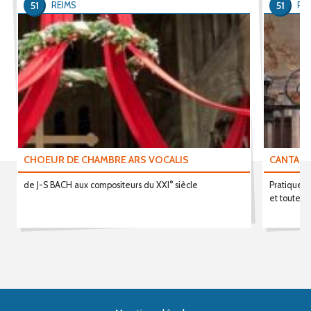
51
51
REIMS
RE
CHOEUR DE CHAMBRE ARS VOCALIS
CANTABI
de J-S BACH aux compositeurs du XXI° siècle
Pratique d
et toute ac