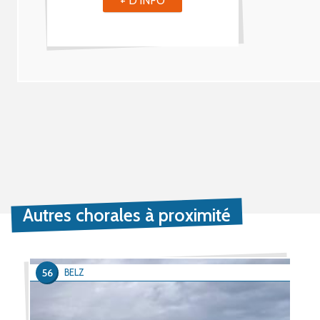
+ D'INFO
Autres chorales à proximité
56
BELZ