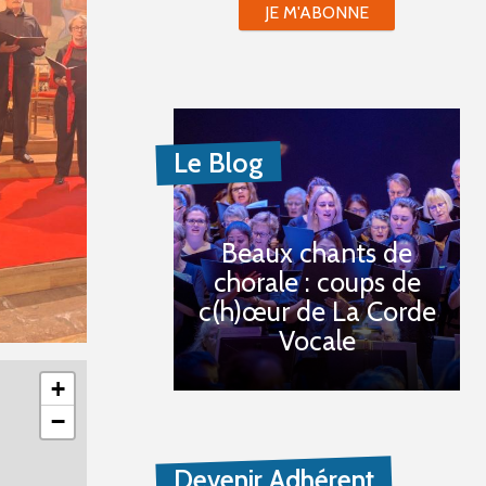
JE M'ABONNE
Le Blog
Beaux chants de
chorale : coups de
c(h)œur de La Corde
Vocale
+
−
Devenir Adhérent