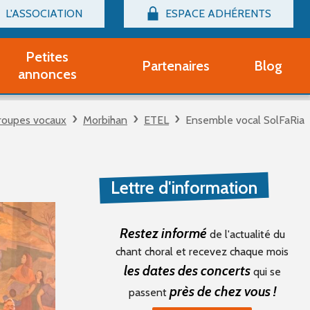
L'ASSOCIATION
ESPACE ADHÉRENTS
Billetterie
Connexion
Petites
Partenaires
Blog
r adhérent Groupe Vocal
annonces
nir adhérent Partenaire
rtitions d'occasion
roupes vocaux
Morbihan
ETEL
Ensemble vocal SolFaRia
r un compte Découverte
uestions fréquentes
tres
Lettre d'information
Restez informé
de l'actualité du
chant choral et recevez chaque mois
les dates des concerts
qui se
près de chez vous !
passent