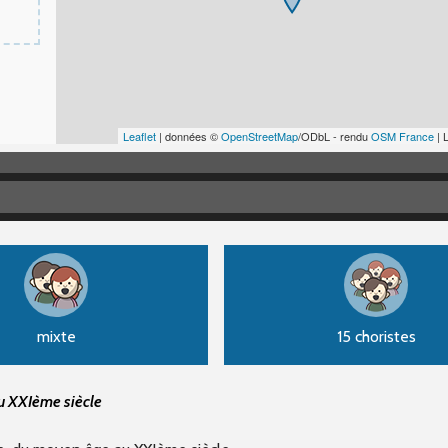
Leaflet
| données ©
OpenStreetMap
/ODbL - rendu
OSM France
| 
mixte
15 choristes
u XXIème siècle