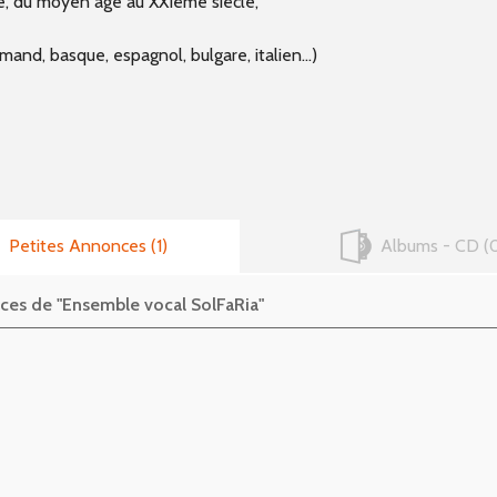
ne, du moyen âge au XXIème siècle,
mand, basque, espagnol, bulgare, italien...)
Petites Annonces
1
Albums - CD
nces de "Ensemble vocal SolFaRia"