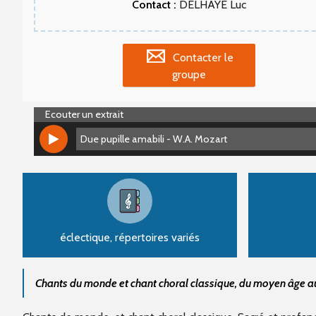
Contact :
DELHAYE Luc
Contacter le
groupe
Ecouter un extrait
Due pupille amabili - W.A. Mozart
Due pupille amabili - W.A. Mozart
éclectique, répertoires variés
Chants du monde et chant choral classique, du moyen âge a