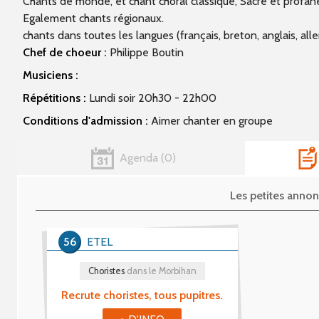
Chants de monde, et chant choral classique, Sacré et profa
Egalement chants régionaux.
chants dans toutes les langues (français, breton, anglais, alle
Chef de choeur :
Philippe Boutin
Musiciens :
Répétitions :
Lundi soir 20h30 - 22h00
Conditions d'admission :
Aimer chanter en groupe
Agenda
0
Les petites anno
56
ETEL
Choristes
dans le Morbihan
Recrute choristes, tous pupitres.