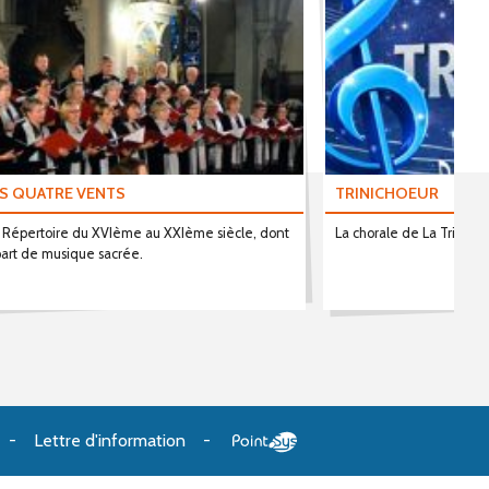
S QUATRE VENTS
TRINICHOEUR
 Répertoire du XVIème au XXIème siècle, dont
La chorale de La Trinité
art de musique sacrée.
Lettre d'information