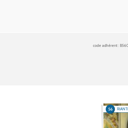
code adhérent : B56
56
RIANT