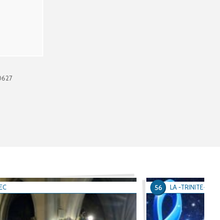
0627
56
EC
LA -TRINITE-SUR