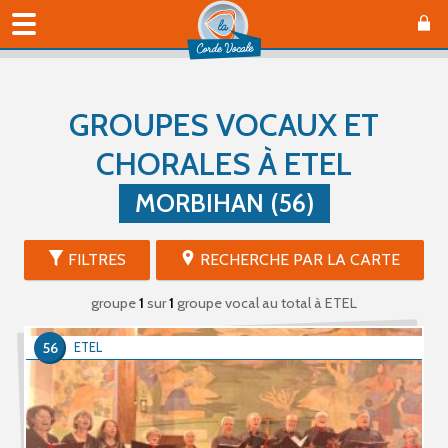
GROUPES VOCAUX ET
CHORALES À ETEL
MORBIHAN (56)
FILTRES
RECHERCHE PAR LA CARTE
groupe
1
sur
1
groupe vocal au total
à ETEL
56
ETEL