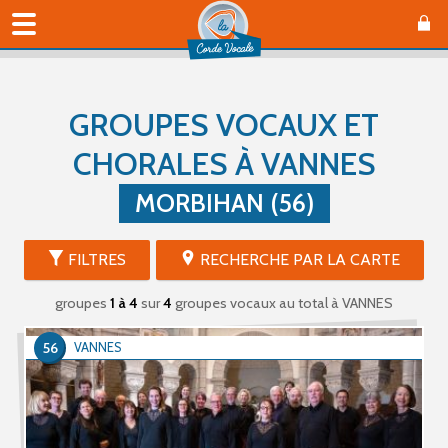
GROUPES VOCAUX ET
CHORALES À VANNES
MORBIHAN (56)
FILTRES
RECHERCHE PAR LA CARTE
groupes
1 à 4
sur
4
groupes vocaux au total
à VANNES
56
VANNES