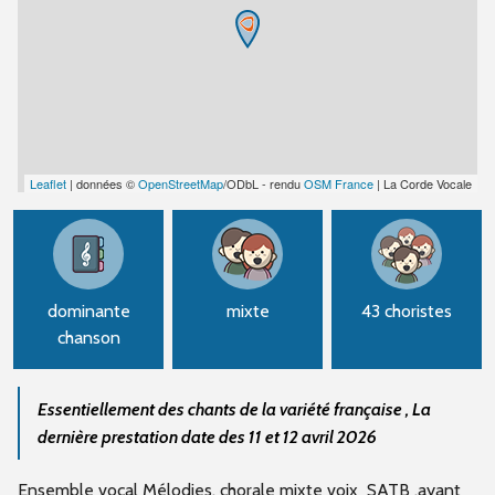
Leaflet
| données ©
OpenStreetMap
/ODbL - rendu
OSM France
| La Corde Vocale
dominante
mixte
43 choristes
chanson
Essentiellement des chants de la variété française , La
dernière prestation date des 11 et 12 avril 2026
Ensemble vocal Mélodies, chorale mixte voix SATB ,ayant