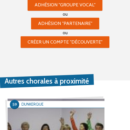
ADHÉSION "GROUPE VOCAL"
ou
ADHÉSION "PARTENAIRE"
ou
CRÉER UN COMPTE "DÉCOUVERTE"
Autres chorales à proximité
59
DUNKERQUE