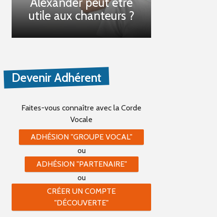
Alexander peut être
utile aux chanteurs ?
Devenir Adhérent
Faites-vous connaître
avec la Corde
Vocale
ADHÉSION "GROUPE VOCAL"
ou
ADHÉSION "PARTENAIRE"
ou
CRÉER UN COMPTE
"DÉCOUVERTE"