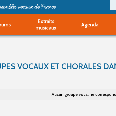
ensembles vocaux de France
Extraits
bums
Agenda
Deveni
musicaux
Deve
Pa
Ouvri
Q
Au
PES VOCAUX ET CHORALES DAN
Aucun groupe vocal ne correspond 