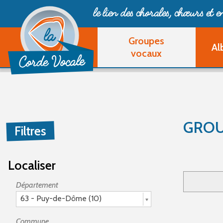
le lien des chorales, chœurs
et 
Groupes
Al
vocaux
GROU
Filtres
Localiser
Département
63 - Puy-de-Dôme (10)
Commune