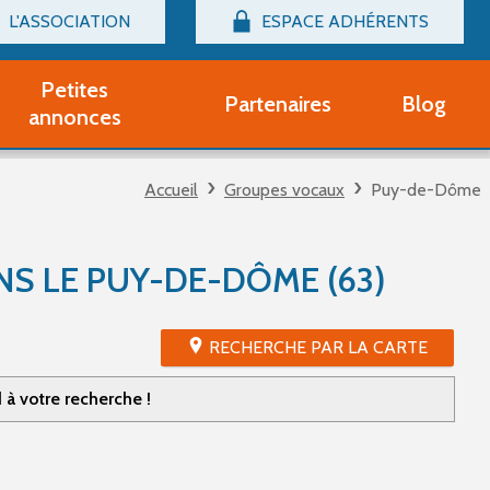
L'ASSOCIATION
ESPACE ADHÉRENTS
Billetterie
Connexion
Petites
Partenaires
Blog
r adhérent Groupe Vocal
annonces
nir adhérent Partenaire
rtitions d'occasion
Accueil
Groupes vocaux
Puy-de-Dôme
r un compte Découverte
uestions fréquentes
tres
S LE PUY-DE-DÔME (63)
RECHERCHE PAR LA CARTE
à votre recherche !