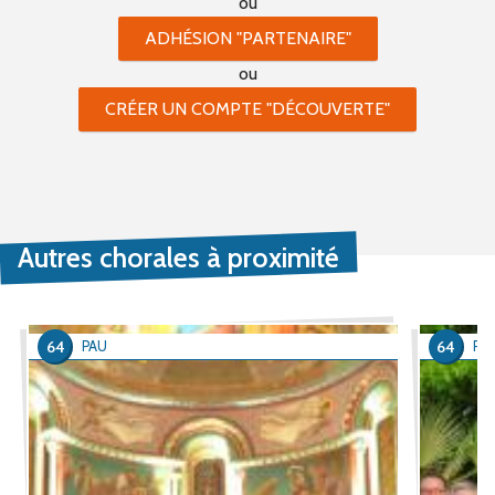
ou
ADHÉSION "PARTENAIRE"
ou
CRÉER UN COMPTE "DÉCOUVERTE"
Autres chorales à proximité
64
64
PAU
PA