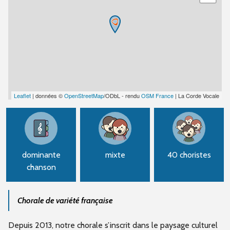
Leaflet
| données ©
OpenStreetMap
/ODbL - rendu
OSM France
| La Corde Vocale
dominante
mixte
40 choristes
chanson
Chorale de variété française
Depuis 2013, notre chorale s’inscrit dans le paysage culturel