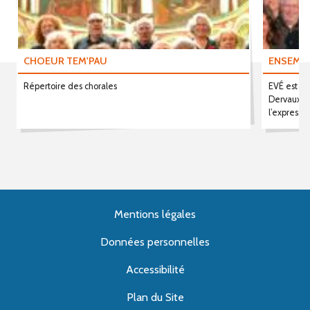
CHOEUR TEM'PAU
ENSEMBL
Répertoire des chorales
EVÉ est u
Dervaux en
l’expressio
Mentions légales
Données personnelles
Accessibilité
Plan du Site