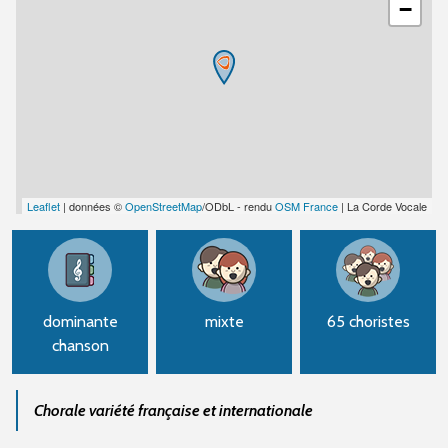
−
Leaflet
| données ©
OpenStreetMap
/ODbL - rendu
OSM France
| La Corde Vocale
dominante
mixte
65 choristes
chanson
Chorale variété française et internationale