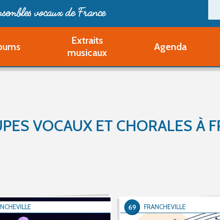
ensembles vocaux de France
Extraits
bums
Agenda
Deveni
musicaux
Deve
Pa
Ouvri
Q
Au
PES VOCAUX ET CHORALES À F
69
NCHEVILLE
FRANCHEVILLE