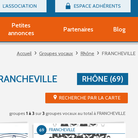
L'ASSOCIATION
ESPACE ADHÉRENTS
Billetterie
Connexion
Petites
Partenaires
Blog
r adhérent Groupe Vocal
annonces
nir adhérent Partenaire
rtitions d'occasion
Accueil
Groupes vocaux
Rhône
FRANCHEVILLE
r un compte Découverte
uestions fréquentes
tres
RANCHEVILLE
RHÔNE (69)
RECHERCHE PAR LA CARTE
groupes
1 à 3
sur
3
groupes vocaux au total
à FRANCHEVILLE
69
FRANCHEVILLE