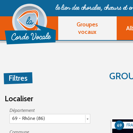
le lien des chorales, chœurs
et 
Groupes
Al
vocaux
GROU
Filtres
Localiser
Département
69 - Rhône (86)
69
FRA
Commune