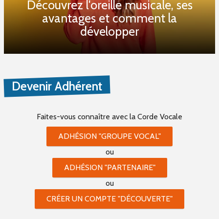
Découvrez l'oreille musicale, ses
avantages et comment la
développer
Devenir Adhérent
Faites-vous connaître
avec la Corde Vocale
ADHÉSION "GROUPE VOCAL"
ou
ADHÉSION "PARTENAIRE"
ou
CRÉER UN COMPTE "DÉCOUVERTE"