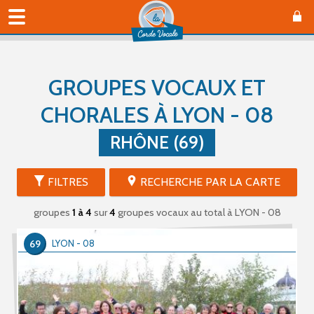
GROUPES VOCAUX ET
CHORALES À LYON - 08
RHÔNE (69)
FILTRES
RECHERCHE PAR LA CARTE
groupes
1 à 4
sur
4
groupes vocaux au total
à LYON - 08
69
LYON - 08