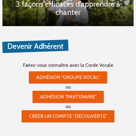
3 façons efficaces d’apprendre à
chanter
Devenir Adhérent
Faites-vous connaître
avec la Corde Vocale
ADHÉSION "GROUPE VOCAL"
ou
ADHÉSION "PARTENAIRE"
ou
CRÉER UN COMPTE "DÉCOUVERTE"