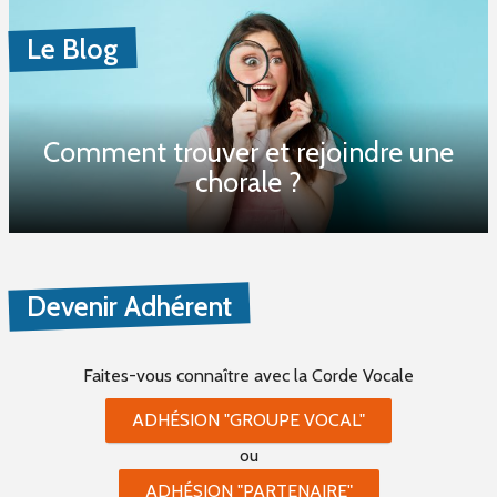
Le Blog
Comment trouver et rejoindre une
chorale ?
Devenir Adhérent
Faites-vous connaître
avec la Corde Vocale
ADHÉSION "GROUPE VOCAL"
ou
ADHÉSION "PARTENAIRE"