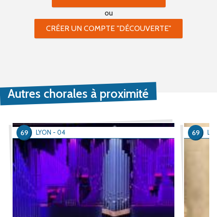
ou
CRÉER UN COMPTE "DÉCOUVERTE"
Autres chorales à proximité
69
69
LYON - 04
LY