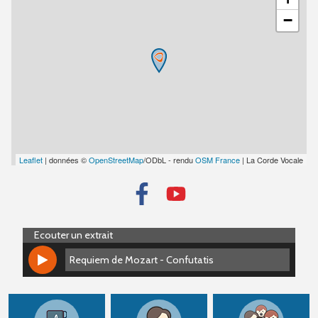
−
Leaflet
| données ©
OpenStreetMap
/ODbL - rendu
OSM France
| La Corde Vocale
Ecouter un extrait
Requiem de Mozart - Confutatis
Requiem de Mozart - Confutatis